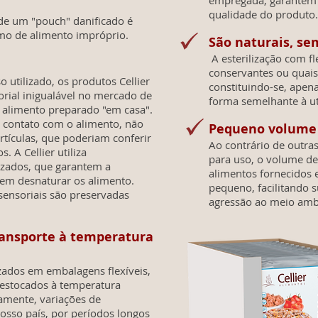
empregada, garantem 
qualidade do produto.
 de um "pouch" danificado é
mo de alimento impróprio.
São naturais, se
A esterilização com fl
conservantes ou quais
utilizado, os produtos Cellier
constituindo-se, apena
rial inigualável no mercado de
forma semelhante à ut
 alimento preparado "em casa".
a contato com o alimento, não
Pequeno volume d
tículas, que poderiam conferir
Ao contrário de outra
 A Cellier utiliza
para uso, o volume de
zados, que garantem a
alimentos fornecidos 
 sem desnaturar os alimento.
pequeno, facilitando
sensoriais são preservadas
agressão ao meio amb
ansporte à temperatura
izados em embalagens flexíveis,
 estocados à temperatura
amente, variações de
osso país, por períodos longos