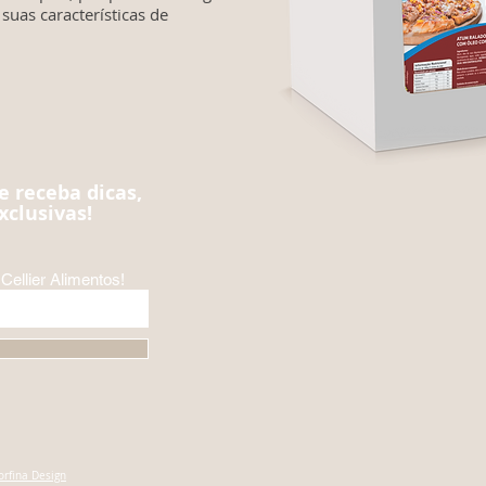
suas características de
e receba dicas,
xclusivas!
Cellier Alimentos!
orfina Design