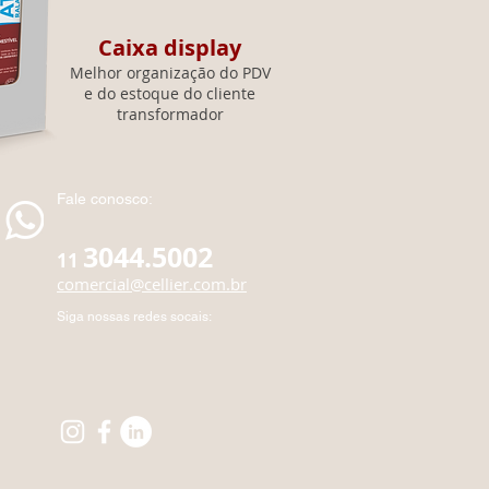
Caixa display
Melhor organização do PDV
e do estoque do cliente
transformador
Fale conosco:
3044.5002
11
comercial@cellier.com.br
Siga nossas redes socais: