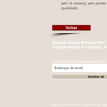
(até 18 meses!), sem perder 
qualidade.
Voltar
Assine nossa Newsletter 
lançamentos e receitas e
Fique por dentro das novidades da 
Assine Já
©2016 Cellier Alimentos - Criação e Design:
End