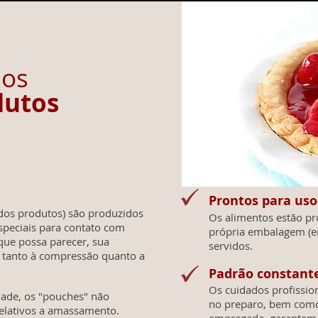
is dos
dutos
Prontos para uso
dos produtos) são produzidos
Os alimentos estão pr
peciais para contato com
própria embalagem (e
que possa parecer, sua
servidos.
, tanto à compressão quanto a
Padrão constant
Os cuidados profission
idade, os "pouches" não
no preparo, bem como
elativos a amassamento.