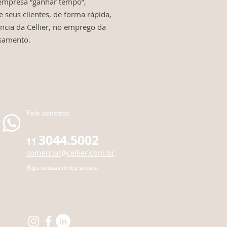
empresa “ganhar tempo”,
seus clientes, de forma rápida,
ncia da Cellier, no emprego da
samento.
Fale conosco:
3044.5002
11
comercial@cellier.com.br
Siga nossas redes socais: