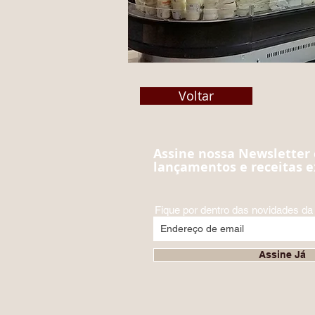
Voltar
Assine nossa Newsletter 
lançamentos e receitas e
Fique por dentro das novidades da 
Assine Já