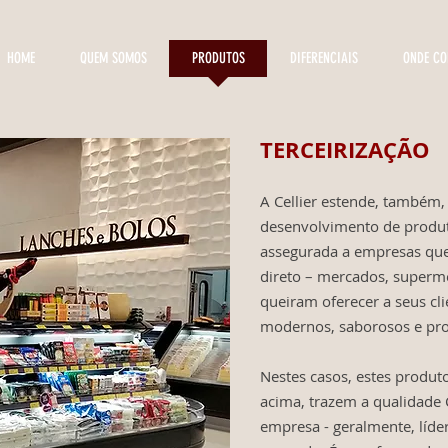
HOME
QUEM SOMOS
PRODUTOS
DIFERENCIAIS
ONDE C
TERCEIRIZAÇÃO
A Cellier estende, também,
desenvolvimento de produ
assegurada a empresas qu
direto – mercados, superme
queiram oferecer a seus cli
modernos, saborosos e pro
Nestes casos, estes produto
acima, trazem a qualidade C
empresa - geralmente, líd